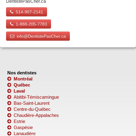
DentistePasCher.ca
514-907-2141
1-888-205-7783
info@DentistePasCher.ca
Nos dentistes
Montréal
Québec
Laval
Abitibi-Témiscamingue
Bas-Saint-Laurent
Centre-du-Québec
Chaudière-Appalaches
Estrie
Gaspésie
Lanaudière